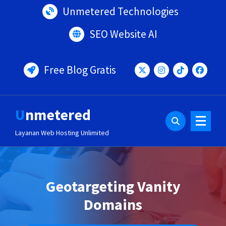
Lewati
Unmetered Technologies
ke
konten
SEO Website AI
Free Blog Gratis
Unmetered
Layanan Web Hosting Unlimited
Geotargeting Vanity
Domains