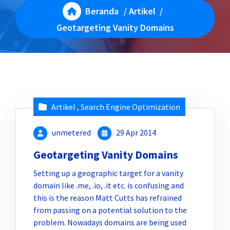
Beranda
/
Artikel
/
Geotargeting Vanity Domains
Artikel
,
Search Engine Optimization
unmetered
29 Apr 2014
Geotargeting Vanity Domains
Setting up a geographic target for a vanity
domain like .me, .io, .it etc. is confusing and
this is the reason Matt Cutts has refrained
from passing on a potential solution to the
problem. Nowadays domains are being used