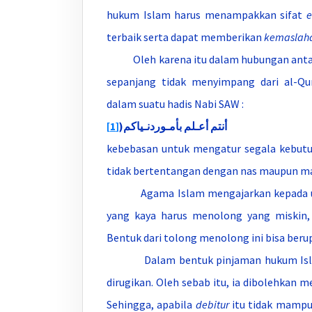
hukum Islam harus menampakkan sifat
e
terbaik serta dapat memberikan
kemaslah
Oleh karena itu dalam hubungan antara 
sepanjang tidak menyimpang dari al-Qu
dalam suatu hadis Nabi SAW :
[1]
أنتم أعـلم بأمـوردنـياكم(
kebebasan untuk mengatur segala kebutuh
tidak bertentangan dengan nas maupun m
Agama Islam mengajarkan kepada u
yang kaya harus menolong yang miskin
Bentuk dari tolong menolong ini bisa beru
Dalam bentuk pinjaman hukum Isla
dirugikan. Oleh sebab itu, ia dibolehkan 
Sehingga, apabila
debitur
itu tidak mampu