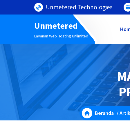
Lewati
Unmetered Technologies
ke
konten
Unmetered
Ho
Layanan Web Hosting Unlimited
M
P
Beranda
/
Arti