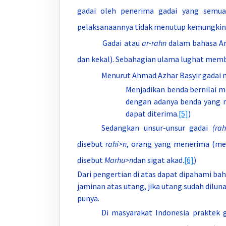
gadai oleh penerima gadai yang semua 
pelaksanaannya tidak menutup kemungkina
Gadai atau
ar-rahn
dalam bahasa Ara
dan kekal). Sebahagian ulama lughat memb
Menurut Ahmad Azhar Basyir gadai me
Menjadikan benda bernilai m
dengan adanya benda yang m
dapat diterima.
[5]
)
Sedangkan unsur-unsur gadai
(rah
disebut
rahi>n
, orang yang menerima (me
disebut
Marhu>n
dan sigat akad.
[6]
)
Dari pengertian di atas dapat dipahami ba
jaminan atas utang, jika utang sudah dilu
punya.
Di masyarakat Indonesia praktek