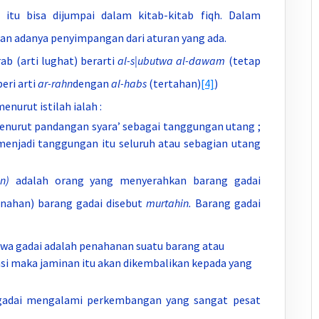
itu bisa dijumpai dalam kitab-kitab fiqh. Dalam
n adanya penyimpangan dari aturan yang ada.
b (arti lughat) berarti
al-
s|ubutwa al-dawam
(tetap
eri arti
ar-rahn
dengan
al-habs
(tertahan)
[4]
)
nurut istilah ialah :
enurut pandangan syara’ sebagai tanggungan utang ;
enjadi tanggungan itu seluruh atau sebagian utang
n)
adalah orang yang menyerahkan barang gadai
nahan) barang gadai disebut
murtahin.
Barang gadai
hwa gadai adalah penahanan suatu barang atau
nasi maka jaminan itu akan dikembalikan kepada yang
 gadai mengalami perkembangan yang sangat pesat