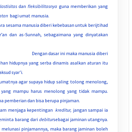
lastisitas
dan
fleksibilitasnya
guna memberikan yang
atan
bagi umat manusia.
sesama manusia diberi kebebasan untuk berijtihad
r’an dan as-Sunnah, sebagaimana yang dinyatakan
Dengan dasar ini maka manusia diberi
an hidupnya yang serba dinamis asalkan aturan itu
aksud syar’i.
matnya agar supaya hidup saling tolong menolong,
, yang mampu harus menolong yang tidak mampu.
pa pemberian dan bisa berupa pinjaman.
m menjaga kepentingan
kreditur,
jangan sampai ia
meminta barang dari
debitur
sebagai jaminan utangnya.
 melunasi pinjamannya, maka barang jaminan boleh