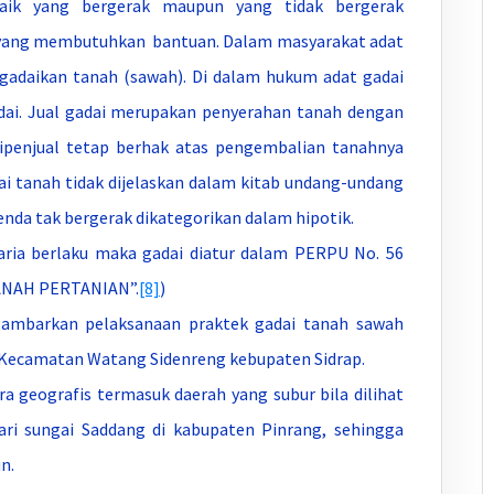
aik yang bergerak maupun yang tidak bergerak
g yang membutuhkan bantuan. Dalam masyarakat adat
ngadaikan tanah (sawah). Di dalam hukum adat gadai
gadai. Jual gadai merupakan penyerahan tanah dengan
ipenjual tetap berhak atas pengembalian tanahnya
ai tanah tidak dijelaskan dalam kitab undang-undang
da tak bergerak dikategorikan dalam hipotik.
ria berlaku maka gadai diatur dalam PERPU No. 56
ANAH PERTANIAN”.
[8]
)
ambarkan pelaksanaan praktek gadai tanah sawah
i Kecamatan Watang Sidenreng kebupaten Sidrap.
 geografis termasuk daerah yang subur bila dilihat
ari sungai Saddang di kabupaten Pinrang, sehingga
n.