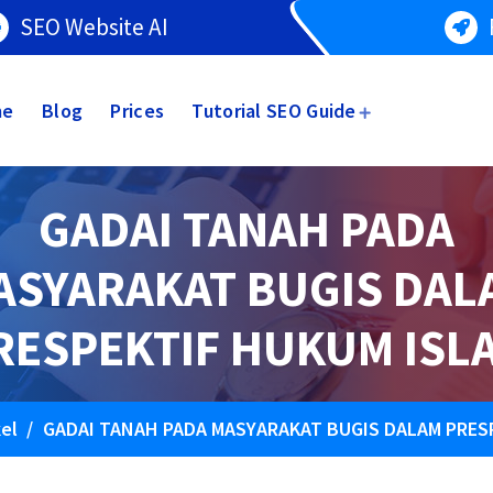
SEO Website AI
me
Blog
Prices
Tutorial SEO Guide
GADAI TANAH PADA
ASYARAKAT BUGIS DAL
RESPEKTIF HUKUM ISL
kel
/
GADAI TANAH PADA MASYARAKAT BUGIS DALAM PRES