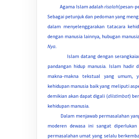
Agama Islam adalah
risalah
(pesan-p
Sebagai petunjuk dan pedoman yang men
dalam menyelenggarakan tatacara kehi
dengan manusia lainnya, hubugan manus
Nya.
Islam datang dengan serangkaian p
pandangan hidup manusia. Islam hadir d
makna-makna tekstual yang umum, y
kehidupan manusia baik yang meliputi aspek
demikian akan dapat digali (
diistimbat
) be
kehidupan manusia.
Dalam menjawab permasalahan yang ti
moderen dewasa ini sangat diperlukan 
permasalahan umat yang selalu berkemb