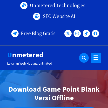
Lewati
Unmetered Technologies
ke
konten
SEO Website AI
Free Blog Gratis
Unmetered
Layanan Web Hosting Unlimited
Download Game Point Blank
Versi Offline