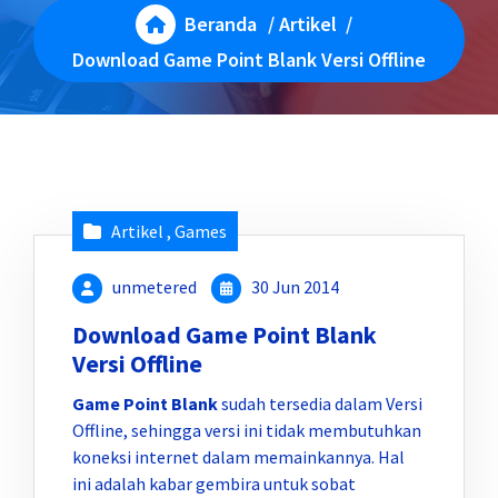
Beranda
/
Artikel
/
Download Game Point Blank Versi Offline
Artikel
,
Games
unmetered
30 Jun 2014
Download Game Point Blank
Versi Offline
Game Point Blank
sudah tersedia dalam Versi
Offline, sehingga versi ini tidak membutuhkan
koneksi internet dalam memainkannya. Hal
ini adalah kabar gembira untuk sobat