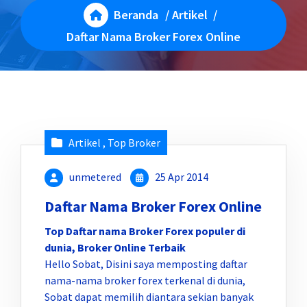
Beranda
/
Artikel
/
Daftar Nama Broker Forex Online
Artikel
,
Top Broker
unmetered
25 Apr 2014
Daftar Nama Broker Forex Online
Top Daftar nama Broker Forex populer di
dunia, Broker Online Terbaik
Hello Sobat, Disini saya memposting daftar
nama-nama broker forex terkenal di dunia,
Sobat dapat memilih diantara sekian banyak