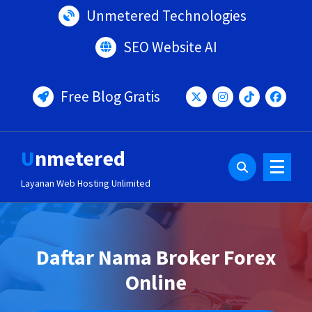
Lewati
Unmetered Technologies
ke
konten
SEO Website AI
Free Blog Gratis
Unmetered
Layanan Web Hosting Unlimited
Daftar Nama Broker Forex
Online