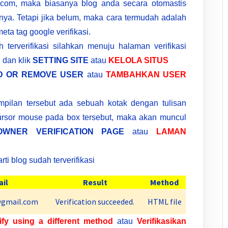
r.com, maka biasanya blog anda secara otomastis
nnya. Tetapi jika belum, maka cara termudah adalah
ta tag google verifikasi.
terverifikasi silahkan menuju halaman verifikasi
i dan klik
SETTING
SITE
atau
KELOLA SITUS
D OR REMOVE USER
atau
TAMBAHKAN USER
mpilan tersebut ada sebuah kotak dengan tulisan
ursor mouse pada box tersebut, maka akan muncul
OWNER VERIFICATION PAGE
atau
LAMAN
rti blog sudah terverifikasi
il
Result
Method
gmail.com
Verification succeeded.
HTML file
ify using a different method
atau
Verifikasikan