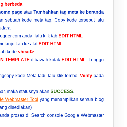
g berbeda
s home page
atau
Tambahkan tag meta ke beranda
an sebuah kode meta tag. Copy kode tersebut lalu
udara.
gger.com anda, lalu klik tab
EDIT HTML
melanjutkan ke alat
EDIT HTML
awah kode
<head>
AN TEMPLATE
dibawah kotak
EDIT HTML
. Tunggu
gcopy kode Meta tadi, lalu klik tombol
Verify
pada
ar, maka statusnya akan
SUCCESS
.
le Webmaster Tool
yang menampilkan semua blog
 yang disediakan)
n anda proses di Search console Google Webmaster