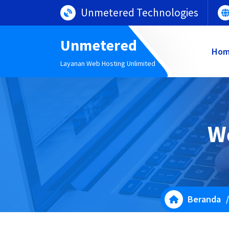
Lewati
Unmetered Technologies
ke
konten
Unmetered
Ho
Layanan Web Hosting Unlimited
W
Beranda