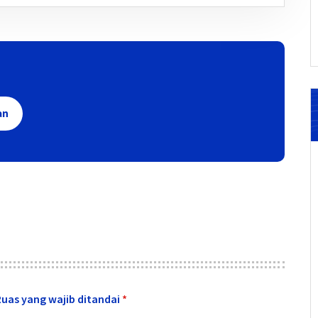
an
Ruas yang wajib ditandai
*