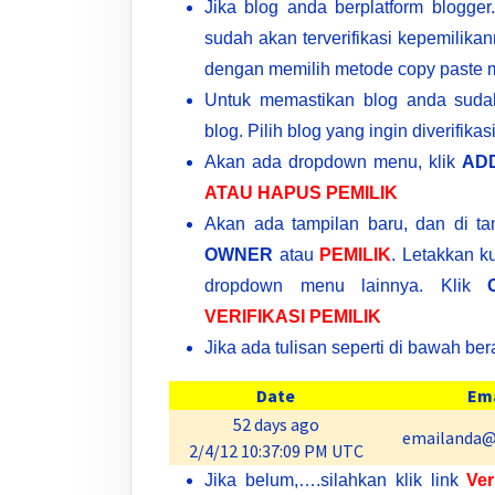
Jika blog anda berplatform blogge
sudah akan terverifikasi kepemilika
dengan memilih metode copy paste me
Untuk memastikan blog anda sudah 
blog. Pilih blog yang ingin diverifikas
Akan ada dropdown menu, klik
AD
ATAU HAPUS PEMILIK
Akan ada tampilan baru, dan di ta
OWNER
atau
PEMILIK
. Letakkan k
dropdown menu lainnya. Klik
VERIFIKASI PEMILIK
Jika ada tulisan seperti di bawah bera
Date
Ema
52 days ago
emailanda@
2/4/12 10:37:09 PM UTC
Jika belum,….silahkan klik link
Ver