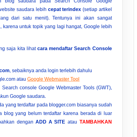
kan blog saudara pada Search Console Google
website saudara lebih
cepat terindex
(setiap artikel
ang dari satu menit). Tentunya ini akan sangat
 karena untuk topik yang lagi hangat, Google lebih
.
g saja kita lihat
cara mendaftar Search Console
.com
, sebaiknya anda login terlebih dahulu
gle.com atau
Google Webmaster Tool
n Search console Google Webmaster Tools (GWT),
kun Google saudara.
a yang terdaftar pada blogger.com biasanya sudah
a blog yang belum terdaftar karena berada di luar
ambahkan dengan
ADD A SITE
atau
TAMBAHKAN