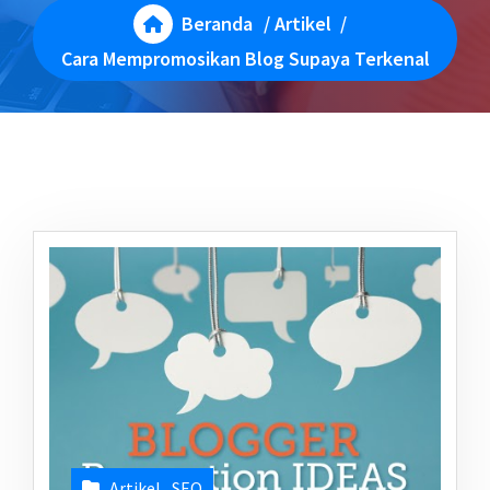
Beranda
/
Artikel
/
Cara Mempromosikan Blog Supaya Terkenal
Artikel
,
SEO