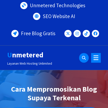
Lewati
Unmetered Technologies
ke
konten
SEO Website AI
Free Blog Gratis
Unmetered
Layanan Web Hosting Unlimited
Cara Mempromosikan Blog
Supaya Terkenal