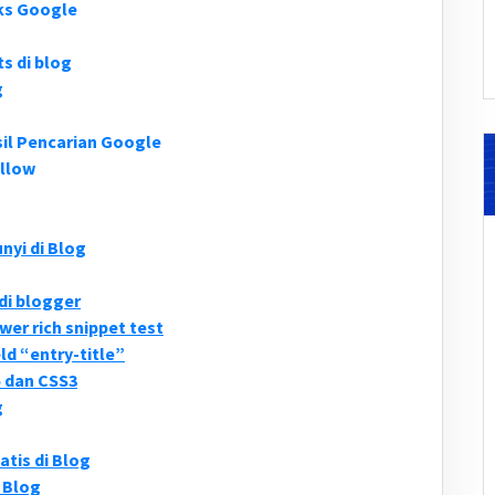
ks Google
 di blog
g
il Pencarian Google
llow
yi di Blog
di blogger
wer rich snippet test
ld “entry-title”
 dan CSS3
g
tis di Blog
 Blog