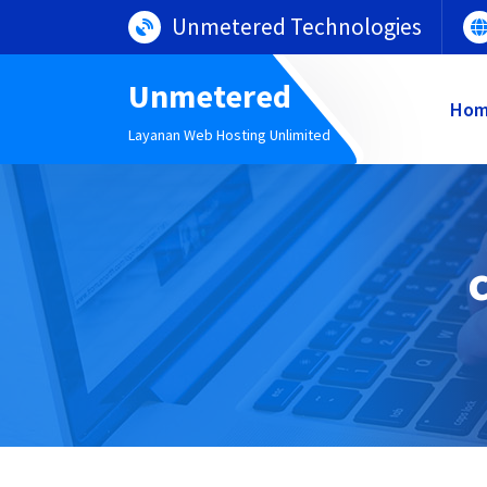
Lewati
Unmetered Technologies
ke
konten
Unmetered
Ho
Layanan Web Hosting Unlimited