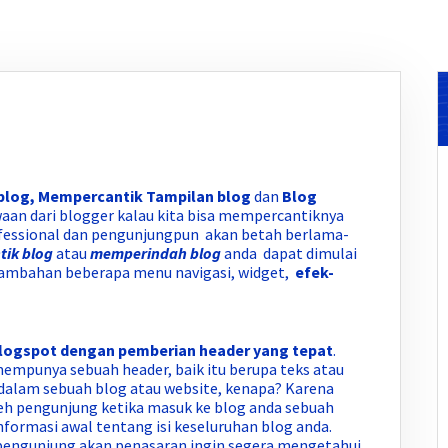
log, Mempercantik Tampilan blog
dan
Blog
aan dari blogger kalau kita bisa mempercantiknya
ofessional dan pengunjungpun akan betah berlama-
tik blog
atau
memperindah blog
anda dapat dimulai
ambahan beberapa menu navigasi, widget,
efek-
ogspot dengan pemberian header yang tepat
.
mpunya sebuah header, baik itu berupa teks atau
 dalam sebuah blog atau website, kenapa? Karena
leh pengunjung ketika masuk ke blog anda sebuah
nformasi awal tentang isi keseluruhan blog anda.
pengunjung akan penasaran ingin segera mengetahui