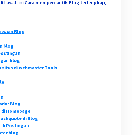
di bawah ini
Cara mempercantik Blog terlengkap
,
awaan Blog
n blog
postingan
ngan blog
situs di webmaster Tools
le
og
ader Blog
l di Homepage
ockquote di Blog
 di Postingan
tar blog