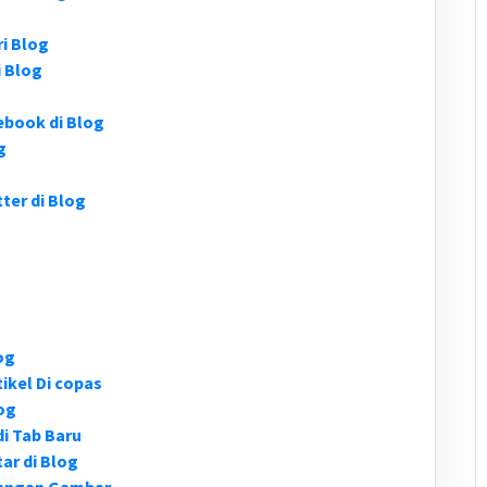
i Blog
 Blog
book di Blog
g
er di Blog
og
ikel Di copas
og
i Tab Baru
ar di Blog