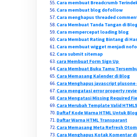
Cara membuat Breadcrumb Terinde
Cara membuat blog dofollow
Cara menghapus threaded comments
Cara Membuat Tanda Tangan di Blo
Cara mempercepat loading blog
Cara Membuat Rating Bintang di Has
Cara membuat wigget menjadi nofo
Cara submit sitemap
cara Membuat Form Sign Up
Cara Membuat Buku Tamu Tersembun
Cara Memasang Kalender di Blog
Cara Menghapus javascript plusone 
Cara mengatasi error property revie
Cara Mengatasi Missing Required Fie
Cara Merubah Template Valid HTML5
Daftaf Kode Warna HTML Untuk Blo
Daftar Warna HTML Transparant
Cara Memasang Meta Refresh Otoma
Cara Menghapus Kotak Komentar di