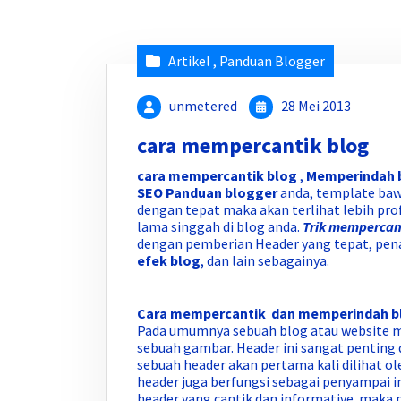
Artikel
,
Panduan Blogger
unmetered
28 Mei 2013
cara mempercantik blog
cara mempercantik blog
,
Memperindah b
SEO
Panduan blogger
anda, template baw
dengan tepat maka akan terlihat lebih pr
lama singgah di blog anda.
Trik mempercan
dengan pemberian Header yang tepat, pen
efek blog
, dan lain sebagainya.
Cara mempercantik dan memperindah bl
Pada umumnya sebuah blog atau website me
sebuah gambar. Header ini sangat penting
sebuah header akan pertama kali dilihat o
header juga berfungsi sebagai penyampai i
header yang cantik dan informative maka 