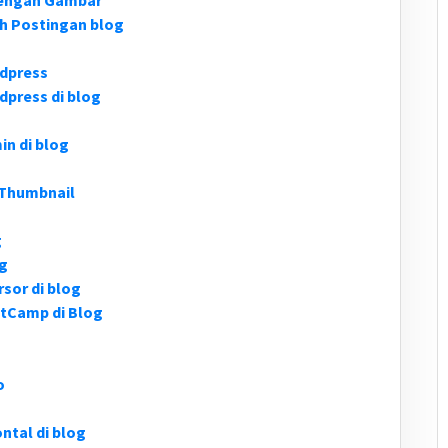
dengan Gambar
h Postingan blog
dpress
press di blog
n di blog
 Thumbnail
g
og
sor di blog
tCamp di Blog
o
ntal di blog