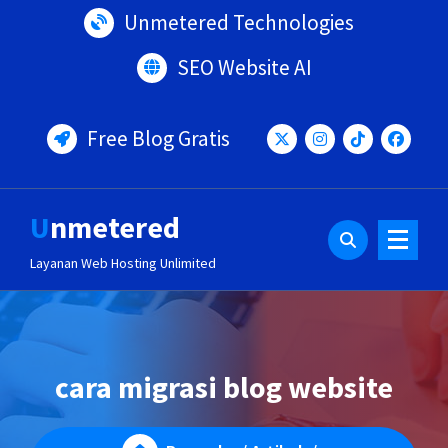
Lewati
Unmetered Technologies
ke
konten
SEO Website AI
Free Blog Gratis
Unmetered
Layanan Web Hosting Unlimited
cara migrasi blog website