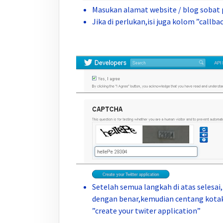
Masukan alamat website / blog sobat
Jika di perlukan,isi juga kolom ”callbac
Setelah semua langkah di atas selesai
dengan benar,kemudian centang kotak k
”create your twiter application”