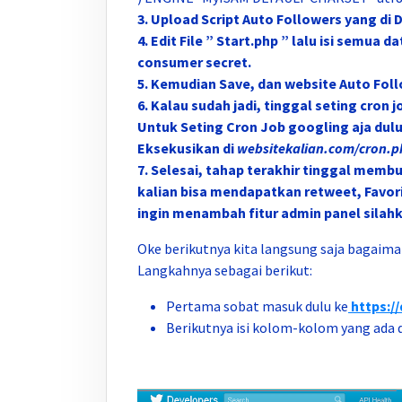
3. Upload Script Auto Followers yang di
4. Edit File ” Start.php ” lalu isi semua
consumer secret.
5. Kemudian Save, dan website Auto Foll
6. Kalau sudah jadi, tinggal seting cron j
Untuk Seting Cron Job googling aja dulu,
Eksekusikan di
websitekalian.com/cron.p
7. Selesai, tahap terakhir tinggal memb
kalian bisa mendapatkan retweet, Favori
ingin menambah fitur admin panel silahka
Oke berikutnya kita langsung saja bagaiman
Langkahnya sebagai berikut:
Pertama sobat masuk dulu ke
https:/
Berikutnya isi kolom-kolom yang ada 