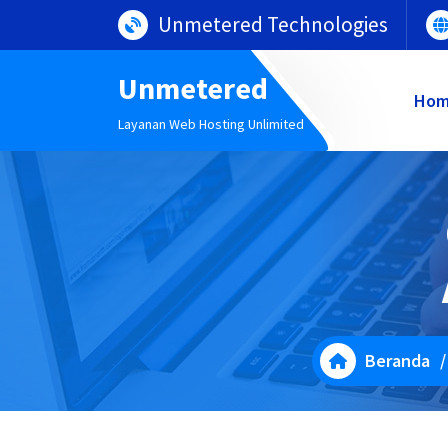
Lewati
Unmetered Technologies
ke
konten
Unmetered
Ho
Layanan Web Hosting Unlimited
Beranda