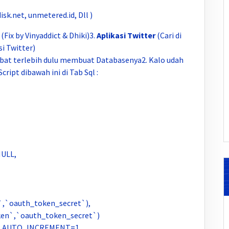
disk.net, unmetered.id, Dll )
.
(Fix by Vinyaddict & Dhiki)3.
Aplikasi Twitter
(Cari di
i Twitter)
obat terlebih dulu membuat Databasenya2. Kalo udah
ript dibawah ini di Tab Sql :
NULL,
`,`oauth_token_secret`),
en`,`oauth_token_secret`)
f8 AUTO_INCREMENT=1