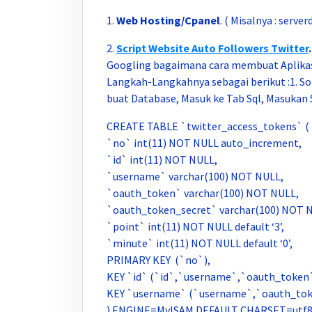
1.
Web Hosting/Cpanel
. ( Misalnya : server
2.
Script Website Auto Followers Twitter
Googling bagaimana cara membuat Aplikas
Langkah-Langkahnya sebagai berikut :1. S
buat Database, Masuk ke Tab Sql, Masukan Sc
CREATE TABLE `twitter_access_tokens` (
`no` int(11) NOT NULL auto_increment,
`id` int(11) NOT NULL,
`username` varchar(100) NOT NULL,
`oauth_token` varchar(100) NOT NULL,
`oauth_token_secret` varchar(100) NOT 
`point` int(11) NOT NULL default ‘3’,
`minute` int(11) NOT NULL default ‘0’,
PRIMARY KEY (`no`),
KEY `id` (`id`,`username`,`oauth_token
KEY `username` (`username`,`oauth_tok
) ENGINE=MyISAM DEFAULT CHARSET=ut