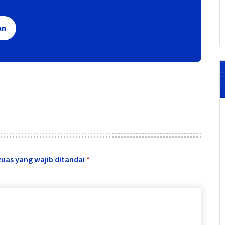
an
Ruas yang wajib ditandai
*