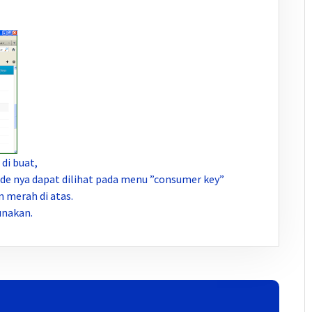
 di buat,
de nya dapat dilihat pada menu ”consumer key”
n merah di atas.
unakan.