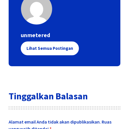
Masukkan item anda disini,bisa berupa
teks atau widget
</div>
</div>
<div id=”isi3″>
unmetered
<h3><a href=”#isi3″>Judul 3</a></h3>
<div class=”post”>
Lihat Semua Postingan
Masukkan item anda disini,bisa berupa
teks atau widget
</div>
</div>
</div>
Tinggalkan Balasan
Alamat email Anda tidak akan dipublikasikan.
Ruas
yang wajib ditandai
*