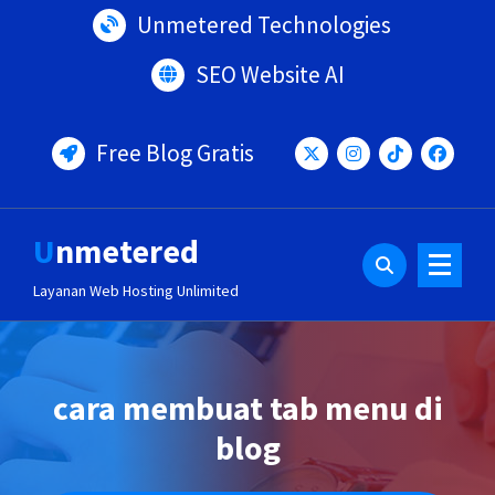
Lewati
Unmetered Technologies
ke
konten
SEO Website AI
Free Blog Gratis
Unmetered
Layanan Web Hosting Unlimited
cara membuat tab menu di
blog