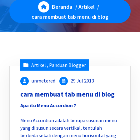
Beranda
/
Artikel
/
cara membuat tab menu di blog
Artikel
,
Panduan Blogger
unmetered
29 Jul 2013
cara membuat tab menu di blog
Apa itu Menu Accordion ?
Menu Accordion adalah berupa susunan menu
yang di susun secara vertikal, tentulah
berbeda sekali dengan menu horisontal yang