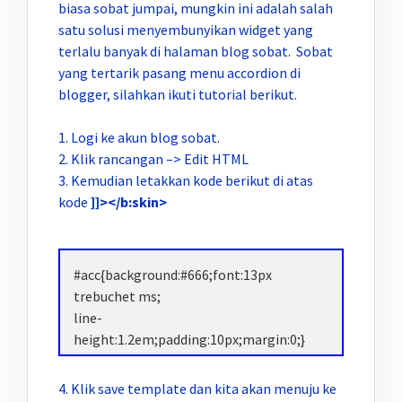
biasa sobat jumpai, mungkin ini adalah salah
satu solusi menyembunyikan widget yang
terlalu banyak di halaman blog sobat. Sobat
yang tertarik pasang menu accordion di
blogger, silahkan ikuti tutorial berikut.
1. Logi ke akun blog sobat.
2. Klik rancangan –> Edit HTML
3. Kemudian letakkan kode berikut di atas
kode
]]></b:skin>
#acc{background:#666;font:13px
trebuchet ms;
line-
height:1.2em;padding:10px;margin:0;}
#acc h3{background:-moz-linear-
gradient(top,#ccc,#999);padding:5px
4. Klik save template dan kita akan menuju ke