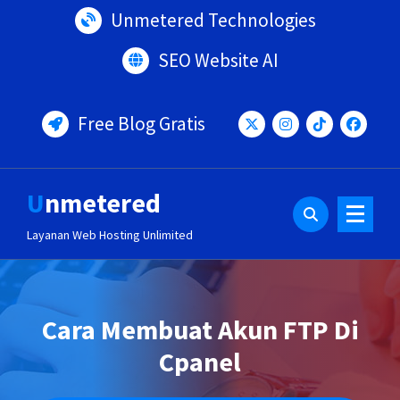
Lewati
Unmetered Technologies
ke
konten
SEO Website AI
Free Blog Gratis
Unmetered
Layanan Web Hosting Unlimited
Cara Membuat Akun FTP Di
Cpanel