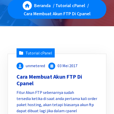
Beranda
/
Tutorial cPanel
/
Cara Membuat Akun FTP Di Cpanel
Tutorial cPanel
unmetered
03 Mei 2017
Cara Membuat Akun FTP Di
Cpanel
Fitur Akun FTP sebenarnya sudah
tersedia ketika di saat anda pertama kali order
paket hosting, akan tetapi biasanya akun ftp
dapat dibuat lagi jika dalam cpanel