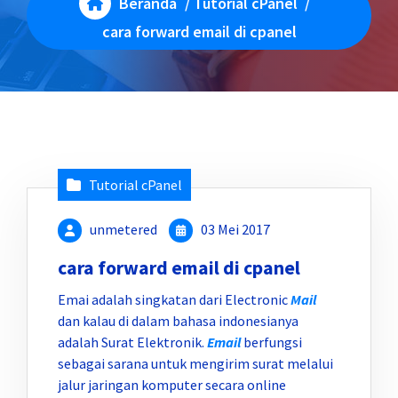
Beranda
/
Tutorial cPanel
/
cara forward email di cpanel
Tutorial cPanel
unmetered
03 Mei 2017
cara forward email di cpanel
Emai adalah singkatan dari Electronic
Mail
dan kalau di dalam bahasa indonesianya
adalah Surat Elektronik.
Email
berfungsi
sebagai sarana untuk mengirim surat melalui
jalur jaringan komputer secara online