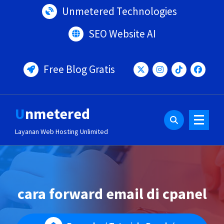
Lewati
Unmetered Technologies
ke
konten
SEO Website AI
Free Blog Gratis
Unmetered
Layanan Web Hosting Unlimited
cara forward email di cpanel