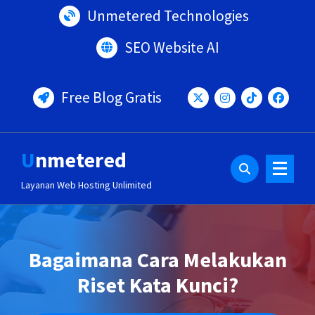
Lewati
Unmetered Technologies
ke
konten
SEO Website AI
Free Blog Gratis
Unmetered
Layanan Web Hosting Unlimited
Bagaimana Cara Melakukan
Riset Kata Kunci?