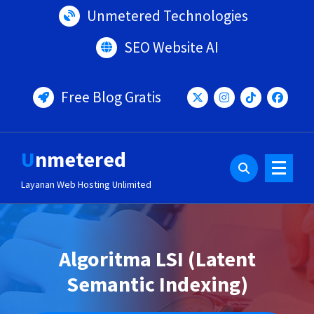
Lewati
Unmetered Technologies
ke
konten
SEO Website AI
Free Blog Gratis
Unmetered
Layanan Web Hosting Unlimited
Algoritma LSI (Latent
Semantic Indexing)