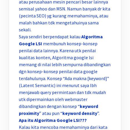
atau perusahaan mesin pencari besar lainnya
semisal yahoo dan MSN. Namun banyak dr kita
(pecinta SEO) yg kurang memahaminya, atau
malah bahkan tdk mengetahuinya sama
sekali.
Saya sendiri berpendapat kalau
Algoritma
Google LSI
membunuh konsep-konsep
penilai data lainnya. Karena utk penilai
kualitas konten, Algoritma google lsi
memang di nilai lebih sempurna dibandingkan
dgn konsep-konsep penilai data google
terdahulunya. Konsep “Ada makna [keyword]”
(Latent Semantic) ini menurut saya lbh
menjawab query permintaan dan tdk mudah
utk dipermainkan oleh webmaster
dibandingkan dengan konsep “
keyword
proximity
” atau pun “
keyword density
”.
Apa itu Algoritma Google LSI???
Kalau kita mencoba memahaminya dari kata