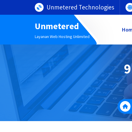
Lewati
Unmetered Technologies
ke
konten
Unmetered
Ho
Layanan Web Hosting Unlimited
9