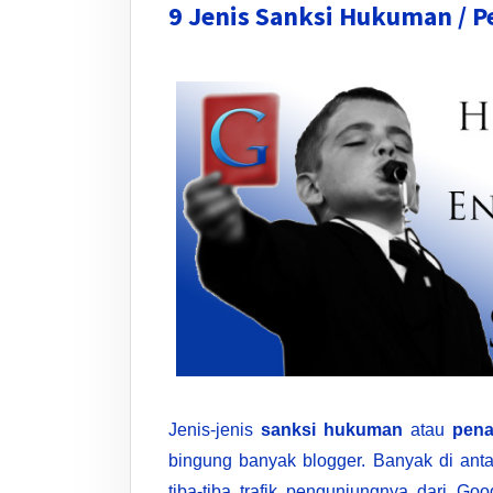
9 Jenis Sanksi Hukuman / P
Jenis-jenis
sanksi hukuman
atau
pena
bingung banyak blogger. Banyak di ant
tiba-tiba trafik pengunjungnya dari Go