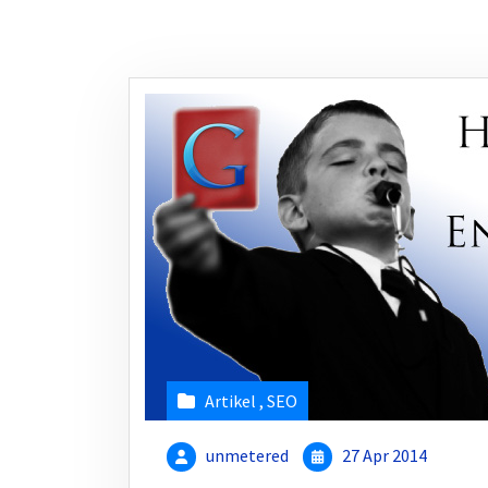
Artikel
,
SEO
unmetered
27 Apr 2014